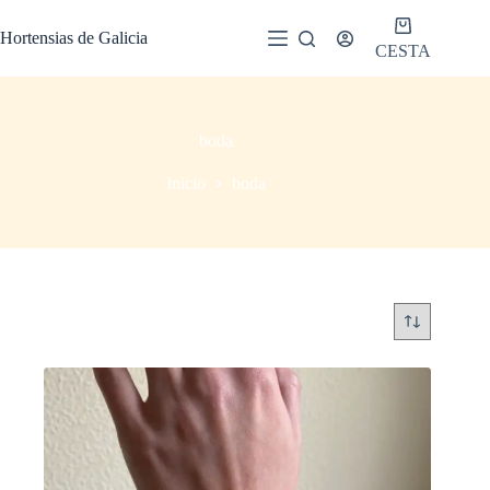
Saltar
al
Hortensias de Galicia
contenido
CESTA
boda
Inicio
boda