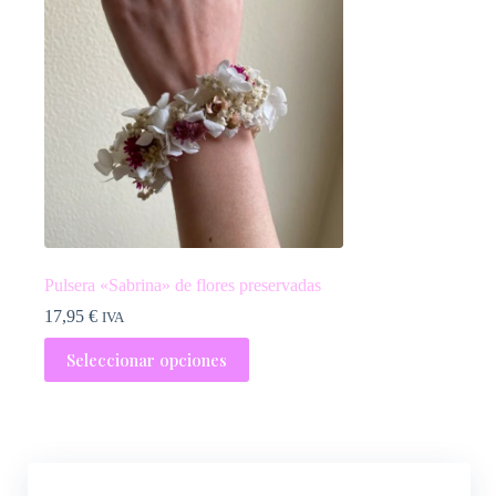
Pulsera «Sabrina» de flores preservadas
17,95
€
IVA
Seleccionar opciones